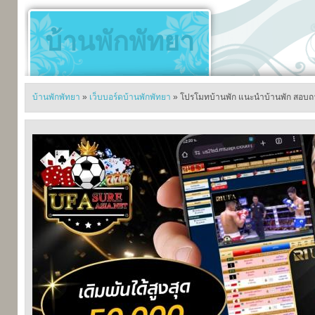
บ้านพักพัทยา
บ้านพักพัทยา
»
เว็บบอร์ดบ้านพักพัทยา
» โปรโมทบ้านพัก แนะนำบ้านพัก สอบถาม