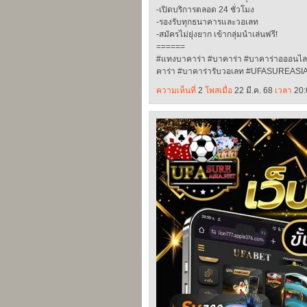
-เปิดบริการตลอด 24 ชั่วโมง
-รองรับทุกธนาคารและวอเลท
-สมัครไม่ยุ่งยาก เข้ากลุ่มนำเล่นฟรี!
======
#แทงบาคาร่า #บาคาร่า #บาคาร่าอออนไลน์
คาร่า #บาคาร่ารับวอเลท #UFASUREASIA
ความเห็นที่
2
โพสเมื่อ
22 มี.ค. 68
เวลา
20: