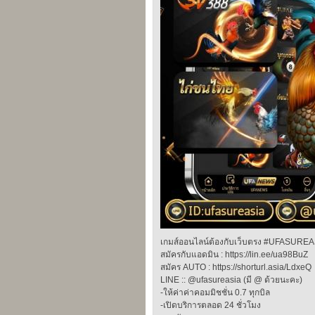
เกมส์ออนไลน์ต้องกับเว็บตรง #UFASUREAS
สมัครกับแอดมิน : https://lin.ee/ua98BuZ
สมัคร AUTO : https://shorturl.asia/LdxeQ
LINE :: @ufasureasia (มี @ ด้วยนะคะ)
-ให้ค่าค่าคอมมิชชั่น 0.7 ทุกบิล
-เปิดบริการตลอด 24 ชั่วโมง