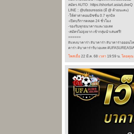
สมัคร AUTO : https://shorturl.asia/LdxeQ
LINE :: @ufasureasia (มี @ ด้วยนะคะ)
-ให้ค่าค่าคอมมิชชั่น 0.7 ทุกบิล
-เปิดบริการตลอด 24 ชั่วโมง
-รองรับทุกธนาคารและวอเลท
-สมัครไม่ยุ่งยาก เข้ากลุ่มนำเล่นฟรี!
======
#แทงบาคาร่า #บาคาร่า #บาคาร่าอออนไลน์
คาร่า #บาคาร่ารับวอเลท #UFASUREASIA
โพสเมื่อ
22 มี.ค. 68
เวลา
19:59 น.
โดยคุณ