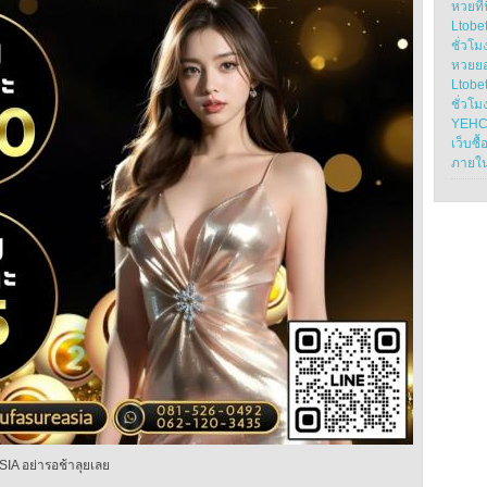
หวยที่น
Ltobe
ชั่วโ
หวยย
Ltobe
ชั่วโ
YEHCL
เว็บซ
ภายใน
IA อย่ารอช้าลุยเลย