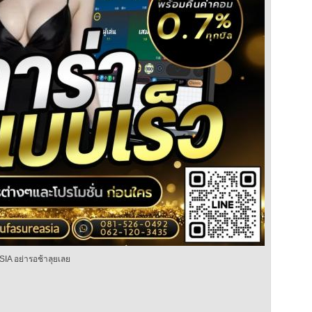
IA อย่ารอช้าลุยเลย