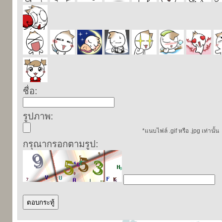
ชื่อ:
รูปภาพ:
*แนบไฟล์ .gif หรือ .jpg เท่านั้น
กรุณากรอกตามรูป: