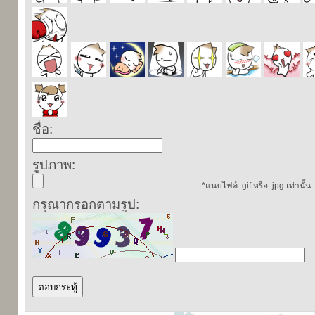
ชื่อ:
รูปภาพ:
*แนบไฟล์ .gif หรือ .jpg เท่านั้น
กรุณากรอกตามรูป: