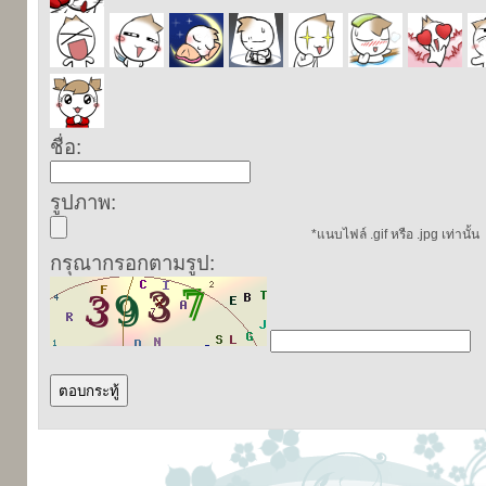
ชื่อ:
รูปภาพ:
*แนบไฟล์ .gif หรือ .jpg เท่านั้น
กรุณากรอกตามรูป: