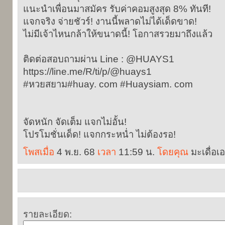
แนะนำเพื่อนมาสมัคร รับค่าคอมสูงสุด 8% ทันที!
แจกจริง จ่ายชัวร์! งานนี้พลาดไม่ได้เด็ดขาด!
ไม่มีเจ้าไหนกล้าให้ขนาดนี้! โอกาสรวยมาถึงแล้ว
ติดต่อสอบถามผ่าน Line : @HUAYS1
https://line.me/R/ti/p/@huays1
#หวยสยาม#huay. com #Huaysiam. com
จัดหนัก จัดเต็ม แจกไม่อั้น!
โปรโมชั่นเด็ด! แจกกระหน่ำ ไม่ต้องรอ!
โพสเมื่อ
4 พ.ย. 68
เวลา
11:59 น.
โดยคุณ
มะเดื่อเอ
รายละเอียด: