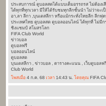
ประสบการณ์ ดูบอลสดได้แบบเต็มอรรถรส ไม่ต้องเสีย
ได้ทุกที่ทุกเวลา มีให้ได้รับชมทุกลีกชั้นนำ ไม่ว่าจะเป็น
อา,ลา ลีกา ,บุนเดสลีกา หรือแม้กระทั่งไทยลีก ลีก
ประเทศไทย ดูบอลสด ดูบอลออนไลน์ ได้ทุกที่ ไม่มีก
ชิงแชมป์ สโมสรโลก
FIFA Club World
ข่าวบอล
ดูบอลฟรี
บอลออนไลน์
ดูบอลสด
บุนเดสลีกา , ข่าวบอล , ตารางคะแนน , เว็บดูบอลฟร
Club World
โพสเมื่อ
4 ก.ค. 68
เวลา
14:43 น.
โดยคุณ
FIFA Cl