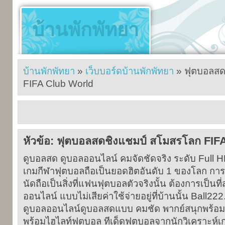
บ้านพักพัทยา
บ้านพักพัทยา
»
เว็บบอร์ดบ้านพักพัทยา
» ฟุตบอลสด
FIFA Club World
หัวข้อ: ฟุตบอลสดชิงแชมป์ สโมสรโลก FIF
ดูบอลสด ดูบอลออนไลน์ คมจัดชัดจริง ระดับ Full H
เกมกีฬาฟุตบอลถือเป็นยอดฮิตอันดับ 1 ของโลก กา
นัดถือเป็นสิ่งที่แฟนฟุตบอลตัวจริงนั้น ต้องการเป็นที่
ออนไลน์ แบบไม่เสียค่าใช้จ่ายอยู่ที่บ้านนั้น Ball22
ดูบอลออนไลน์ดูบอลสดแบบ คมชัด พากย์สนุกพร้อมเส
พร้อมไฮไลท์ฟุตบอล ทีเด็ดฟุตบอลจากนักวิเคราะห์เก