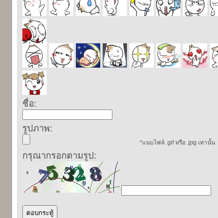
ชื่อ:
รูปภาพ:
*แนบไฟล์ .gif หรือ .jpg เท่านั้น
กรุณากรอกตามรูป: