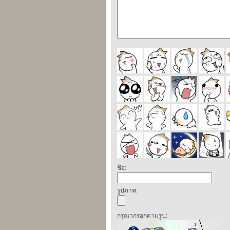
ชื่อ:
รูปภาพ:
กรุณากรอกตามรูป: