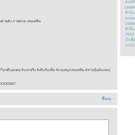
หวยที่น
Ltobe
ชั่วโ
หวยย
กค่ายดัง ภาพสวย เล่นเพลิน
Ltobe
ชั่วโ
YEHCL
เว็บซ
ภายใน
รดีบอกต่อ #แจกจริง #เติมรับเพิ่ม #เกมสนุกเล่นเพลิน #สายลุ้นต้องลอง
XXX0067
ขึ้นบน ↑