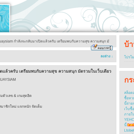
า
uaysiam กำลังจะกลับมาเปิดแล้วครับ เตรียมพบกับความสุข ความสนุก มั
บ้
ลงล่าง ↓
โปรโม
ิดแล้วครับ เตรียมพบกับความสุข ความสนุก มัดรวมในเว็บเดียว
กร
 HUAYSIAM
สล็อตอ
รมตัวเลข & เกมสุดฮิต
ซื้อห
นี้จ่า
บสมาชิกใหม่ แจกหนัก จัดเต็ม
เว็บซ
ภายใน
YEHCL
นี้
Ltobe