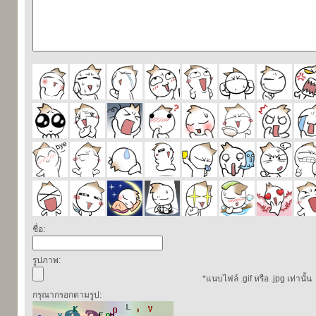
ชื่อ:
รูปภาพ:
*แนบไฟล์ .gif หรือ .jpg เท่านั้น
กรุณากรอกตามรูป: