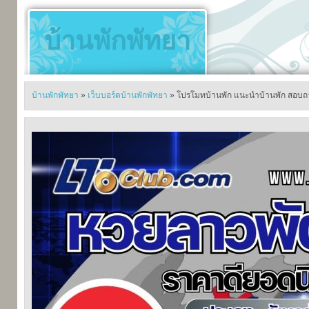
บ้านพักพัทยา
บ้านพักพัทยา
»
เว็บบอร์ดบ้านพักพัทยา
» โปรโมทบ้านพัก แนะนำบ้านพัก สอบถาม