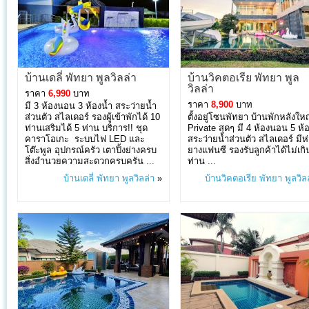
บ้านเดลี่ พัทยา พูลวิลล่า
บ้านวิคตอเรีย พัทยา พูล
วิลล่า
ราคา
6,990
บาท
ราคา
8,900
บาท
มี 3 ห้องนอน 3 ห้องน้ำ สระว่ายน้ำ
ส่วนตัว สไลเดอร์ รองผู้เข้าพักได้ 10
ตั้งอยู่โซนพัทยา บ้านพักหลังให
ท่านเสริมได้ 5 ท่าน บริการ!! ชุด
Private สุดๆ มี 4 ห้องนอน 5 ห้
คาราโอเกะ ระบบไฟ LED และ
สระว่ายน้ำส่วนตัว สไลเดอร์ มีห
โต๊ะพูล อุปกรณ์ครัว เตาปิ้งย่างครบ
ยางแฟนซี รองรับลูกค้าได้ไม่เกิ
สิ่งอำนวยความสะดวกครบครัน ...
ท่าน ...
บ้านเดลี่ พัทยา พูลวิลล่า
»
บ้านวิคตอเรีย พัทยา พูลวิล