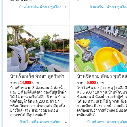
บ้านโฟรเซ่น พัทยา พูลวิลล่า
»
บ้านทรีน่า พัทยา พูลวิล
บ้านร็อกเก็ต พัทยา พูลวิลล่า
บ้านซีสกาย พัทยา พูลวิลล
ราคา
14,900
บาท
ราคา
5,900
บาท
บ้านพักขนาด 3 ห้องนอน 4 ห้องน้ำ
โปรโมชั่นจอง (อา.-พฤ.) เหลือค
และ 1 ห้องใต้หลังคา รองรับผู้เข้าพัก
ละ 5,900 / 10 ท่าน บ้านพักขน
ได้ 14 ท่าน เสริมได้อีก 6 ท่าน บ้าน
ห้องนอน 4 ห้องน้ำ รองรับผู้เข้า
พักตั้งอยู่ใกล้ทะเล 200 เมตร มา
ได้ 10 ท่าน เสริมได้ 5 ท่าน ตั้งอ
พร้อมกับสระว่ายน้ำส่วนตัว มีมุมปิ้ง
จอมเทียน มีสระว่ายน้ำส่วนตัว ต
ย่างใกล้ๆสระ สามารถประกอบ
เครื่องปรับอากาศทั้งหลัง มีห้องค
อาหารได้ มีอุปกรณ์ครั...
เพลิดเพลินไ...
บ้านร็อกเก็ต พัทยา พูลวิลล่า
»
บ้านซีสกาย พัทยา พูลวิล