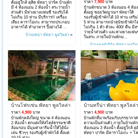
ราคา
7,900
บาท
ตั้งอยู่ใกล้ ดุสิต พัทยา ปาร์ค บ้านพัก
มี 4 ห้องนอน 2 ห้องน้ำ สระว่ายน้ำ
บ้านพักขนาด 3 ห้องนอน 4 ห้อง
ส่วนตัว มีห่วงยางแฟนซี รองรับได้
ตั้งอยู่ ซอยวัดญาณฯ พัทยาใต้
ไม่เกิน 10 ท่าน มีบริการ!! เครื่อง
รองรับผู้เข้าพักได้ 10 ท่าน เสริม
เสียง คาราโอเกะ สามารถประกอบ
5 ท่าน สามารถนำสุนัขเข้าพักได
อาหารได้ ทำอาหาร ปิ้งย่างได้ ...
ไม่เกิน 1 ตัว ตัวละ 400/ คืน มีส
ว่ายน้ำส่วนตัว และห่วงยางแฟนซ
บ้านเซน่า พัทยา พูลวิลล่า
»
ในสระ ภายในบ้านพักม...
บ้านเพลย์เกิร์ล พัทยา พูลวิล
บ้านโฟรเซ่น พัทยา พูลวิลล่า
บ้านทรีน่า พัทยา พูลวิลล่
ราคา
4,900
บาท
ราคา
4,900
บาท
บ้านพักหลังใหญ่ ขนาด 4 ห้องนอน
บ้านพักที่มาพร้อมกับบรรยากาศ
2 ห้องน้ำ ตกแต่งให้สไตล์ธรรมชาติ
ความเป็นส่วนตัว ภายในบ้านพัก
ล้อมรอบ มีมุมศาลาริมน้ำให้ได้นั่ง
ห้องนอน 3 ห้องน้ำ ตั้งอยู่ใกล้ ดุ
เล่น ชิวๆๆ รองรับผู้เข้าพักได้ ตั้งแต่
พัทยา ปาร์ค มีคาราโอเกะ + ไ
10-15 ท่าน ...
...