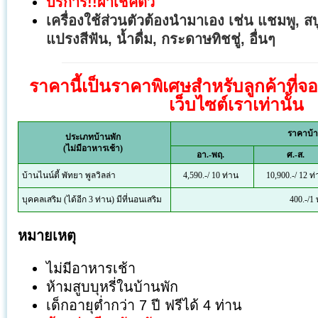
บริการ!!ผ้าเช็คตัว
เครื่องใช้ส่วนตัวต้องนำมาเอง เช่น แชมพู, สบู
แปรงสีฟัน, น้ำดื่ม, กระดาษทิชชู่, อื่นๆ
ราคานี้เป็นราคาพิเศษสำหรับลูกค้าที่จ
เว็บไซต์เราเท่านั้น
ราคาบ้า
ประเภทบ้านพัก
(ไม่มีอาหารเช้า)
อา.-พฤ.
ศ.-ส.
บ้านไนน์ตี้ พัทยา พูลวิลล่า
4,590.-/ 10 ท่าน
10,900.-/ 12 ท
บุคคลเสริม (ได้อีก 3 ท่าน) มีที่นอนเสริม
400.-/1 
หมายเหตุ
ไม่มีอาหารเช้า
ห้ามสูบบุหรี่ในบ้านพัก
เด็กอายุต่ำกว่า 7 ปี ฟรีได้ 4 ท่าน