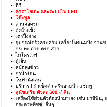
ทีวี
คาราโอเกะ และระบบไฟ LED
โต๊ะพูล
ลานจอดรถ
ถังน้ำแข็ง
เตาปิ้งย่าง
อุปกรณ์ครัวครบครัน เครื่องปิ้งขนมปัง จานช
กระทะ ถาด ครก สาก
ไมโครเวฟ
ตู้เย็น
หม้อหุงข้าว
กาน้ำร้อน
โซฟานั่งเล่น
บริการ!! ผ้าเช็ดตัว ครีมอาบน้ำ แชมพู
สุ
นัขเสริม ตัวละ 600.-/ คืน
เครื่องใช้ส่วนตัวต้องนำมาเอง เช่น
ยาสีฟัน, แ
กระดาษทิชชู่, อื่นๆ