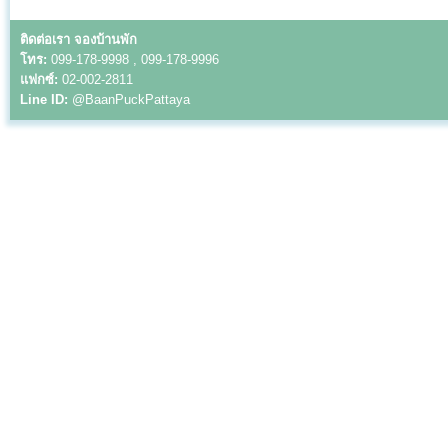
ติดต่อเรา จองบ้านพัก
โทร:
099-178-9998 , 099-178-9996
แฟกซ์:
02-002-2811
Line ID:
@BaanPuckPattaya