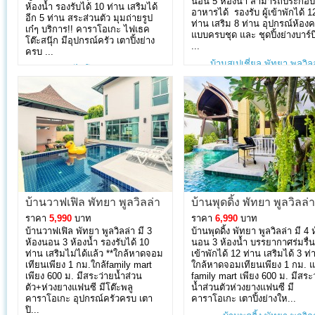
นอน 5 ห้องน้ำ สามารถประกอบ
ห้องน้ำ รองรับได้ 10 ท่าน เสริมได้
อาหารได้ รองรับ ผู้เข้าพักได้ 1
อีก 5 ท่าน สระส่วนตัว มุมถ่ายรูป
ท่าน เสริม 8 ท่าน อุปกรณ์ห้องค
เก๋ๆ บริการ!! คาราโอเกะ ไฟเธค
แบบครบชุด และ ชุดปิ้งย่างบาร์บ
โต๊ะสนุ๊ก มีอุปกรณ์ครัว เตาปิ้งย่าง
...
ครบ ...
บ้านสเปเชี่ยล พัทยา พูลวิล
บ้านฮอกไกโด พัทยา พูลวิลล่า
»
บ้านวาฟเฟิล พัทยา พูลวิลล่า
บ้านพุดดิ้ง พัทยา พูลวิลล่า
ราคา
5,990
บาท
ราคา
6,990
บาท
บ้านวาฟเฟิล พัทยา พูลวิลล่า มี 3
บ้านพุดดิ้ง พัทยา พูลวิลล่า มี 4 
ห้องนอน 3 ห้องน้ำ รองรับได้ 10
นอน 3 ห้องน้ำ บรรยากาศร่มรื่น
ท่าน เสริมไม่ได้แล้ว **ใกล้หาดจอม
เข้าพักได้ 12 ท่าน เสริมได้ 3 ท่
เทียนเพียง 1 กม.ใกล้family mart
ใกล้หาดจอมเทียนเพียง 1 กม. 
เพียง 600 ม. มีสระว่ายน้ำส่วน
family mart เพียง 600 ม. มีสระ
ตัว+ห่วงยางแฟนซี มีโต๊ะพลู
น้ำส่วนตัวห่วงยางแฟนซี มี
คาราโอเกะ อุปกรณ์ครัวครบ เตา
คาราโอเกะ เตาปิ้งย่างให...
ปิ...