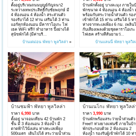
ตั้งอยู่บริเวณถนนบุญย์กัญจนา2
บ้านพักตั้งอยู่ บางละมุง ภายในบ
ระหว่างเทพประสิทธิ์กับชัยพฤกษ์ มี
พักขนาด 4 ห้องนอน 4 ห้องน้ำ 
4 ห้องนอน 4 ห้องน้ำ สระส่วนตัว
พร้อมกับสระว่ายน้ำส่วนตัว รองรั
รองรับาได้ 12 ท่าน เสริมได้ 3 ท่าน
เข้าพักได้ 15 ท่าน เสริมได้ 5 ท
แอร์ทุกห้องนอน มีคาราโอเกะ ไฟ
ห่างจากทะเลเพียง 6 กม. เพลิน
เธค WiFi ฟรี!! ทำอาหาร ปิ้งย่างได้
กับเสียงเพลงด้วยชุดคาราโอเกะ
สุนัขพักได้ (มีค่าบริ...
ไฟเธค สร้างสีสันยามว่...
บ้านเดม่อน พัทยา พูลวิลล่า
»
บ้านแลนนี่ พัทยา พูลวิล
บ้านชมฟ้า พัทยา พูลวิลล่า
บ้านเนโกะ พัทยา พูลวิลล่
ราคา
6,990
บาท
ราคา
3,990
บาท
ตั้งอยู่ นาจอมเทียน 42 บ้านพัก 2
บ้านพักพร้อมสระว่ายน้ำส่วนตัว
ชั้น มี 3 ห้องนอน 3 ห้องน้ำ มี
Free!! ห่วงยางแฟนซี ภายในบ้
ดาดฟ้าไว้นั่งเล่น ห่างทะเลเพียง
พักประกอบด้วย 2 ห้องนอน 2
500เมตร เดินไปได้ สระว่ายน้ำส่วน
ห้องน้ำ รองรับผู้เข้าพักได้ 10 ท่