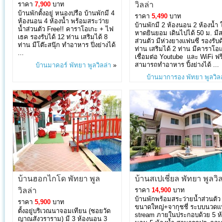
ราคา
7,900
บาท
วิลล่า
บ้านพักตั้งอยู่ หนองปรือ บ้านพักมี 4
ราคา
5,490
บาท
ห้องนอน 4 ห้องน้ำ พร้อมสระว่าย
บ้านพักมี 2 ห้องนอน 2 ห้องน้ำ 
น้ำส่วนตัว Free!! คาราโอเกะ + ไฟ
หาดยินยอม เดินไปได้ 50 ม. มี
เธค รองรับได้ 12 ท่าน เสริมได้ 8
ส่วนตัว มีห่วงยางแฟนซี รองรับด
ท่าน มีโต๊ะสนุ๊ก ทำอาหาร ปิ่งย่างได้
ท่าน เสริมได้ 2 ท่าน มีคาราโอ
...
เชื่อมต่อ Youtube และ WiFi ฟร
สามารถทำอาหาร ปิ้งย่างได้ ...
บ้านมาคอร์ พัทยา พูลวิลล่า
»
บ้านมาการอง พัทยา พูลวิลล
บ้านฮอกไกโด พัทยา พูล
บ้านสเปเชี่ยล พัทยา พูลวิ
วิลล่า
ราคา
14,900
บาท
บ้านพักพร้อมสระว่ายน้ำส่วนตัว
ราคา
5,900
บาท
ขนาดใหญ่+จากุชชี่ ระบบนวด
ตั้งอยู่บริเวณนาจอมเทียน (ซอยวัด
stream ภายในประกอบด้วย 5 ห
ญาณสังวราราม) มี 3 ห้องนอน 3