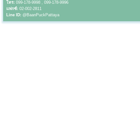
โทร:
099-178-9998 , 099-178-9996
แฟกซ์:
02-002-2811
Line ID:
@BaanPuckPattaya