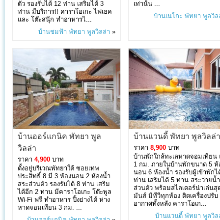
ตัว รองรับได้ 12 ท่าน เสริมได้ 3
เท่านั้น ...
ท่าน มีบริการ!! คาราโอเกะ ไฟเธค
บ้านเนโกะ พัทยา พูลวิล
และ โต๊ะสนุ๊ก ทำอาหารไ...
บ้านชมฟ้า พัทยา พูลวิลล่า
»
บ้านออร์แกนิค พัทยา พูล
บ้านแวนดี้ พัทยา พูลวิลล่
วิลล่า
ราคา
8,900
บาท
บ้านพักใกล้ทะเลหาดจอมเทียน 
ราคา
4,900
บาท
1 กม. ภายในบ้านพักขนาด 5 ห้
ตั้งอยู่บริเวณพัทยาใต้ ซอยเทพ
นอน 6 ห้องน้ำ รองรับผู้เข้าพักได
ประสิทธิ์ 8 มี 3 ห้องนอน 2 ห้องน้ำ
ท่าน เสริมได้ 5 ท่าน สระว่ายน้ำ
สระส่วนตัว รองรับได้ 8 ท่าน เสริม
ส่วนตัว พร้อมสไลเดอร์น่าเล่นสุ
ได้อีก 2 ท่าน มีคาราโอเกะ โต๊ะพูล
มันส์ มีทีวีทุกห้อง ติดเครื่องปรับ
Wi-Fi ฟรี ทำอาหาร ปิ้งย่างได้ ห่าง
อากาศทั้งหลัง คาราโอเก...
หาดจอมเทียน 3 กม. ...
บ้านแวนดี้ พัทยา พูลวิล
บ้านออร์แกนิค พัทยา พูลวิลล่า
»