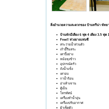
สิ่งอำนวยความสะดวกของ บ้านทรีน่า พัทยา 
บ้านพักมีเตียง 6 ฟุต 4 เตียง 3.5 ฟุต 1
Free!! ห่วงยางแฟนซี
สระว่ายน้ำส่วนตัว
เก้าอี้ริมสระ
เตาปิ้งย่าง
หม้อหุงข้าว
อุปกรณ์ครัว
ถังน้ำแข็ง
เตาอบ
กาน้ำร้อน
อ่างล้างจาน
ตู้เย็น
โทรทัศน์
เครื่องทำน้ำอุ่น
เครื่องปรับอากาศ
ผ้าเช็ดตัว