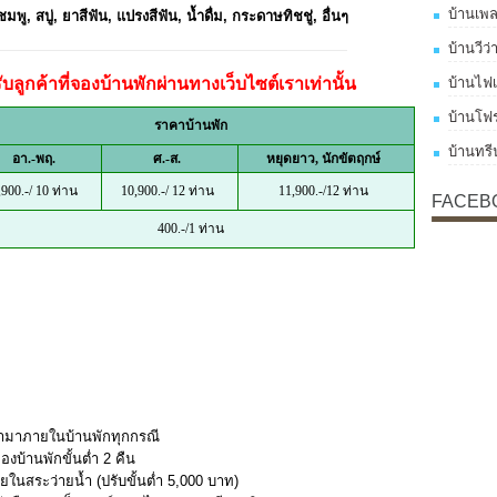
บ้านเพลย
พู, สบู่, ยาสีฟัน, แปรงสีฟัน, น้ำดื่ม, กระดาษทิชชู่, อื่นๆ
บ้านวีว่
ลูกค้าที่จองบ้านพักผ่านทางเว็บไซต์เราเท่านั้น
บ้านไฟเ
บ้านโฟร
ราคาบ้านพัก
บ้านทรี
อา.-พฤ.
ศ.-ส.
หยุดยาว, นักขัตฤกษ์
,900.-/ 10 ท่าน
10,900.-/ 12 ท่าน
11,900.-/12 ท่าน
FACEB
400.-/1 ท่าน
 เข้ามาภายในบ้านพักทุกกรณี
องบ้านพักขั้นต่ำ 2 คืน
นสระว่ายน้ำ (ปรับขั้นต่ำ 5,000 บาท)