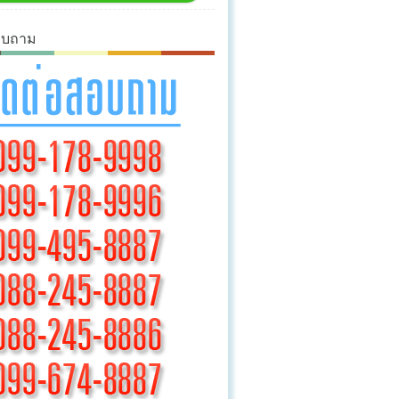
อบถาม