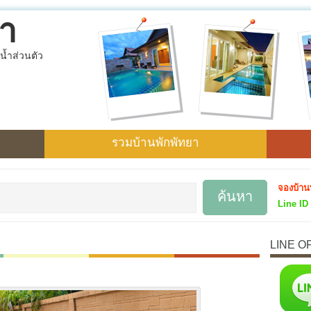
ยา
น้ำส่วนตัว
รวมบ้านพักพัทยา
จองบ้าน
Line ID 
LINE O